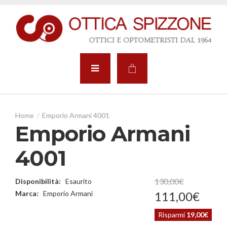
Emporio Armani 4001
Emporio Armani
4001
130
,
00
€
Disponibilità:
Esaurito
Marca:
Emporio Armani
111
,
00
€
Risparmi
19,00€