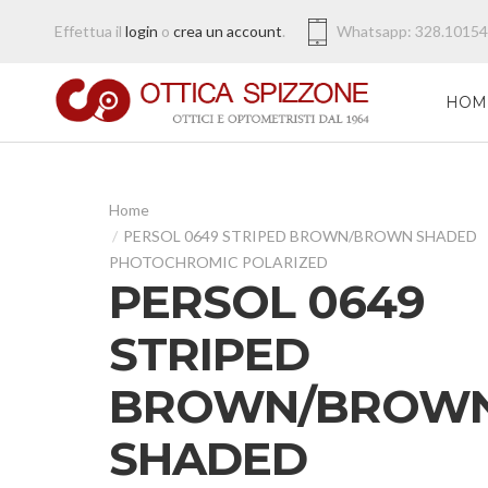
Effettua il
login
o
crea un account
.
Whatsapp: 328.1015
HOM
PERSOL 0649 STRIPED BROWN/BROWN SHADED
PHOTOCHROMIC POLARIZED
PERSOL 0649
STRIPED
BROWN/BROW
SHADED