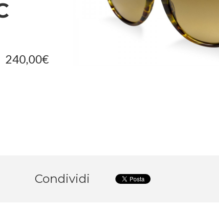
C
240
,
00
€
Condividi