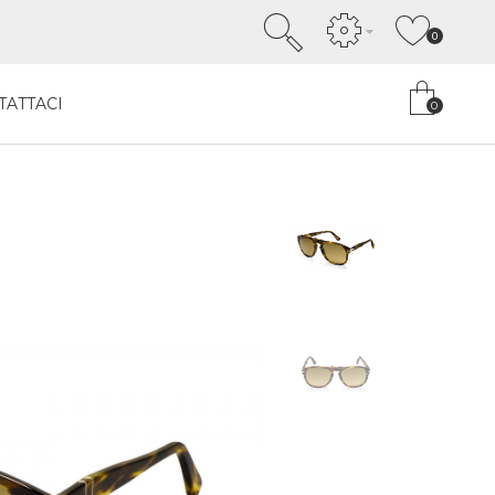
0
TATTACI
0