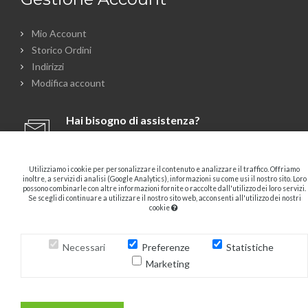
Mio Account
Storico Ordini
Indirizzi
Modifica account
Hai bisogno di assistenza?
info@spizzone.com
Utilizziamo i cookie per personalizzare il contenuto e analizzare il traffico. Offriamo
055.587064
inoltre, a servizi di analisi (Google Analytics), informazioni su come usi il nostro sito. Loro
328.1015429
possono combinarle con altre informazioni fornite o raccolte dall'utilizzo dei loro servizi.
Se scegli di continuare a utilizzare il nostro sito web, acconsenti all'utilizzo dei nostri
Dal Lunedì al Sabato
cookie
9:00 - 13:00
15:30 - 19:30
Necessari
Preferenze
Statistiche
Marketing
© Copyright 2014-2026
OTTICA SPIZZONE SRL
- P.I. 03306910484, REA: FI-
351080. Sito realizzato da
ML Soluzioni Web
.