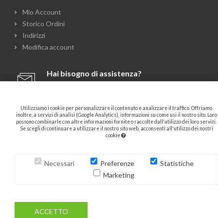
Mio Account
Storico Ordini
Indirizzi
Modifica account
Hai bisogno di assistenza?
info@spizzone.com
Utilizziamo i cookie per personalizzare il contenuto e analizzare il traffico. Offriamo
055.587064
inoltre, a servizi di analisi (Google Analytics), informazioni su come usi il nostro sito. Loro
328.1015429
possono combinarle con altre informazioni fornite o raccolte dall'utilizzo dei loro servizi.
Se scegli di continuare a utilizzare il nostro sito web, acconsenti all'utilizzo dei nostri
Dal Lunedì al Sabato
cookie
9:00 - 13:00
15:30 - 19:30
Necessari
Preferenze
Statistiche
Marketing
© Copyright 2014-2026
OTTICA SPIZZONE SRL
- P.I. 03306910484, REA: FI-
351080. Sito realizzato da
ML Soluzioni Web
.
ACCETTO